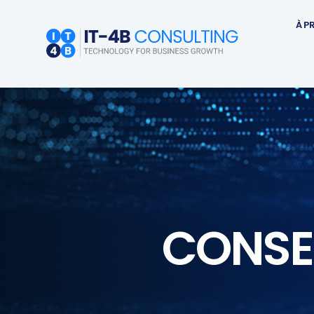
À P
CONSEI