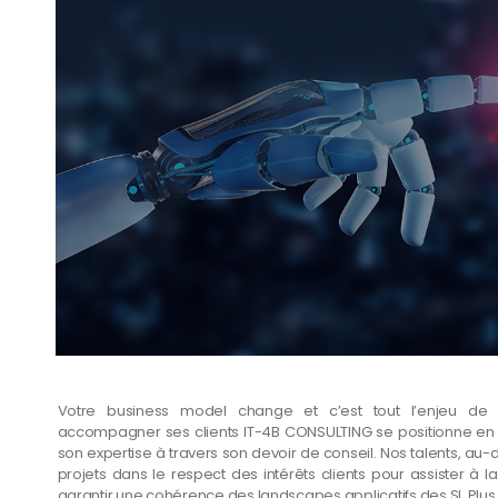
Votre business model change et c’est tout l’enjeu de la
accompagner ses clients IT-4B CONSULTING se positionne en p
son expertise à travers son devoir de conseil. Nos talents, au-d
projets dans le respect des intérêts clients pour assister à 
garantir une cohérence des landscapes applicatifs des SI. Plu