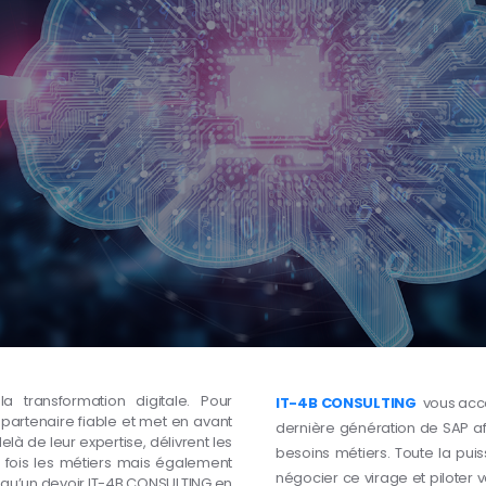
 transformation digitale. Pour
IT-4B CONSULTING
vous acco
artenaire fiable et met en avant
dernière génération de SAP afi
elà de leur expertise, délivrent les
besoins métiers. Toute la pui
la fois les métiers mais également
négocier ce virage et piloter 
s qu’un devoir IT-4B CONSULTING en