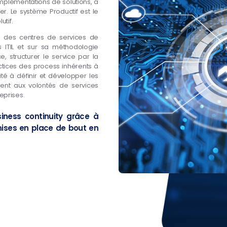
implémentations de solutions, a
r. Le système Productif est le
utif.
n des centres de services de
s ITIL et sur sa méthodologie
e, structurer le service par la
actices des process inhérents à
té à définir et développer les
ent aux volontés de services
eprises.
iness continuity grâce à
mises en place de bout en