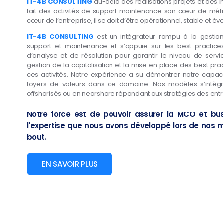
IT-4B CONSULTING
au-delà des réalisations projets et des 
fait des activités de support maintenance son cœur de métie
cœur de l’entreprise, il se doit d’être opérationnel, stable et évol
IT-4B CONSULTING
est un intégrateur rompu à la gestio
support et maintenance et s’appuie sur les best practice
d’analyse et de résolution pour garantir le niveau de servic
gestion de la capitalisation et la mise en place des best pr
ces activités. Notre expérience a su démontrer notre capaci
foyers de valeurs dans ce domaine. Nos modèles s’intègr
offshorisés ou en nearshore répondant aux stratégies des entr
Notre force est de pouvoir assurer la MCO et bus
l'expertise que nous avons développé lors de nos 
bout.
EN SAVOIR PLUS