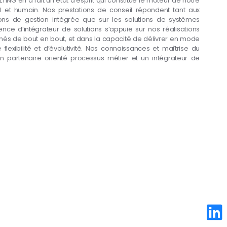
ING en a fait un état d’esprit qui constitue le moteur de notre
 et humain. Nos prestations de conseil répondent tant aux
ions de gestion intégrée que sur les solutions de systèmes
nce d’intégrateur de solutions s’appuie sur nos réalisations
nés de bout en bout, et dans la capacité de délivrer en mode
exibilité et d’évolutivité. Nos connaissances et maîtrise du
un partenaire orienté processus métier et un intégrateur de