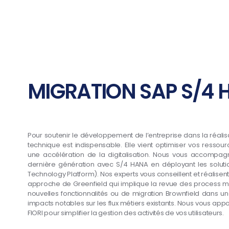
MIGRATION SAP S/4
Pour soutenir le développement de l’entreprise dans la réalisa
technique est indispensable. Elle vient optimiser vos ressou
une accélération de la digitalisation. Nous vous accompa
dernière génération avec S/4 HANA en déployant les solutio
Technology Platform). Nos experts vous conseillent et réalise
approche de Greenfield qui implique la revue des process m
nouvelles fonctionnalités ou de migration Brownfield dans u
impacts notables sur les flux métiers existants. Nous vous app
FIORI pour simplifier la gestion des activités de vos utilisateurs.